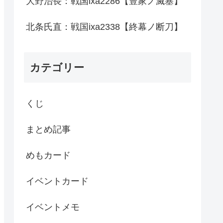
大野治長：戦国ixa2286【豊家ノ滅塞】
北条氏直：戦国ixa2338【終幕ノ断刀】
カテゴリー
くじ
まとめ記事
めもカード
イベントカード
イベントメモ