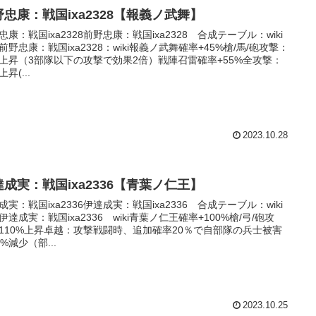
野忠康：戦国ixa2328【報義ノ武舞】
忠康：戦国ixa2328前野忠康：戦国ixa2328 合成テーブル：wiki
前野忠康：戦国ixa2328：wiki報義ノ武舞確率+45%槍/馬/砲攻撃：
%上昇（3部隊以下の攻撃で効果2倍）戦陣召雷確率+55%全攻撃：
上昇(...
2023.10.28
達成実：戦国ixa2336【青葉ノ仁王】
成実：戦国ixa2336伊達成実：戦国ixa2336 合成テーブル：wiki
伊達成実：戦国ixa2336 wiki青葉ノ仁王確率+100%槍/弓/砲攻
110%上昇卓越：攻撃戦闘時、追加確率20％で自部隊の兵士被害
0%減少（部...
2023.10.25