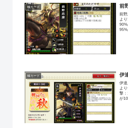
前
極カード
前野
より
90
95%
伊
極カード
伊達
より
撃：
が1