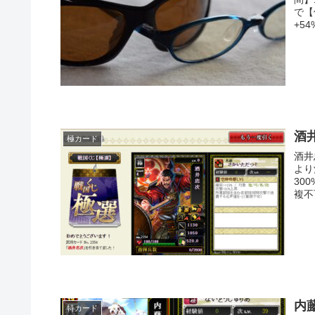
で【
+5
酒
極カード
酒井
より
30
複不
内
特カード