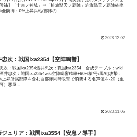
候補】「十束ノ神域」⇒「旌旗翳天ノ覇陣」旌旗翳天ノ覇陣確率
4%全防御：0%上昇兵站(部隊の...
2023.12.02
井忠次：戦国ixa2354【空陣鳴響】
忠次：戦国ixa2354酒井忠次：戦国ixa2354 合成テーブル：wiki
酒井忠次：戦国ixa2354wiki空陣鳴響確率+60%槍/弓/馬/砲攻撃：
0%上昇所属部隊を含む自部隊同時攻撃で消費する名声値を-20（重
可）悪屋...
2023.11.05
藤ジュリア：戦国ixa3554【安息ノ導手】