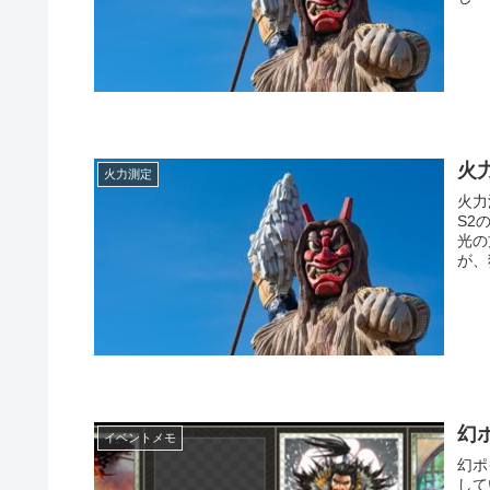
火
火力測定
火力
S2
光の
が、
幻
イベントメモ
幻ポ
して