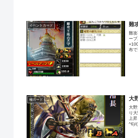
難
イベントカード
難攻
ーブ
+1
布で
大
極カード
大野
り大
上昇
^6)/(