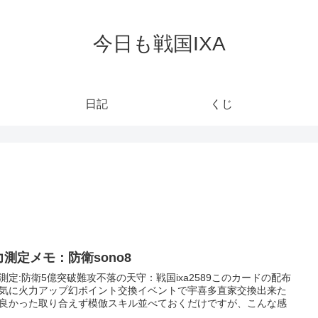
今日も戦国IXA
日記
くじ
力測定メモ：防衛sono8
測定:防衛5億突破難攻不落の天守：戦国ixa2589このカードの配布
気に火力アップ幻ポイント交換イベントで宇喜多直家交換出来た
良かった取り合えず模倣スキル並べておくだけですが、こんな感