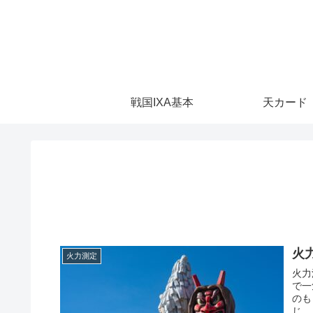
戦国IXA基本
天カード
火
火力測定
火力
で一
のも
じ