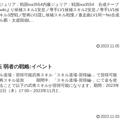
ジュリア：戦国ixa3554内藤ジュリア：戦国ixa3554 合成テーブ
wikiより候補スキル1安息ノ導手LV1候補スキル2安息ノ導手LV1候
キル3歴戦ノ堅将LV1隠し候補スキル戦慄ノ遁走曲LV1同一No合成
ル覇・太虚国崩L...
2023.11.05
転 弱者の戦略:イベント
ル道場：習得可能武将スキル「スキル道場-習得編-」で習得可能
将スキル追加 期間中、「スキル道場-習得編-」にて金を使
ることで以下の武将スキルが習得可能になります。期間：2023年
2日（木）17:00～2023年11月2...
2023.11.03