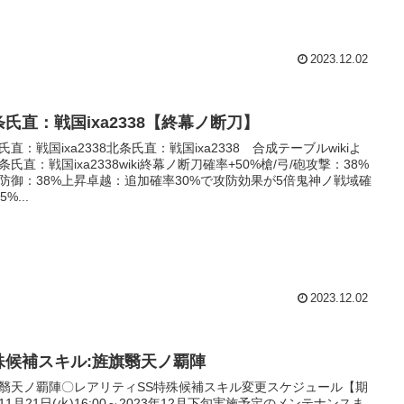
2023.12.02
条氏直：戦国ixa2338【終幕ノ断刀】
氏直：戦国ixa2338北条氏直：戦国ixa2338 合成テーブルwikiよ
条氏直：戦国ixa2338wiki終幕ノ断刀確率+50%槍/弓/砲攻撃：38%
防御：38%上昇卓越：追加確率30%で攻防効果が5倍鬼神ノ戦域確
5%...
2023.12.02
殊候補スキル:旌旗翳天ノ覇陣
翳天ノ覇陣〇レアリティSS特殊候補スキル変更スケジュール【期
11月21日(火)16:00～2023年12月下旬実施予定のメンテナンスま