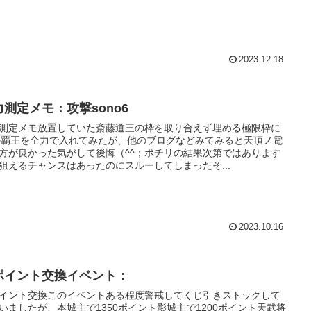
2023.12.18
力測定メモ：攻撃sono6
測定メモ放置していた斎藤道三の枠を取り合えず埋める極限枠に
の覇王を全力で入れてみたが、他のブログなどみてみると天頂ノ電
方が良かった気がして後悔（^^；ポチリの結果次第ではあります
狙えるチャンスはあったのにスルーしてしまったそ...
2023.10.16
ポイント交換イベント：
イント交換このイベントある程度警戒してくじ引きストックして
いましたが、本城主で1350ポイント影城主で1200ポイント天武将