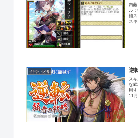
内藤
ル：
補ス
スキ
逆
イベントメモ
スキ
な武
用す
11月