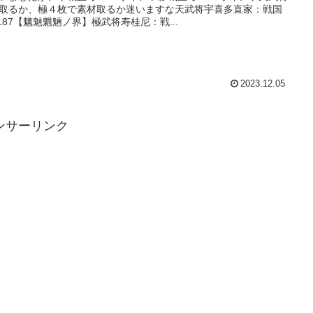
取るか、極４枚で素材取るか迷いますな天武将宇喜多直家：戦国
a1187【魑魅魍魎ノ界】極武将寿桂尼：戦...
2023.12.05
ンサーリンク