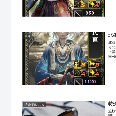
北
卓越
北条
り北
上昇
率+5
特
特殊候補スキル
旌旗
間】