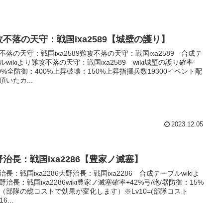
攻不落の天守：戦国ixa2589【城壁の護り】
不落の天守：戦国ixa2589難攻不落の天守：戦国ixa2589 合成テ
ルwikiより難攻不落の天守：戦国ixa2589 wiki城壁の護り確率
00%全防御：400%上昇破壊：150%上昇指揮兵数19300イベント配
頂いたカ...
2023.12.05
野治長：戦国ixa2286【豊家ノ滅塞】
治長：戦国ixa2286大野治長：戦国ixa2286 合成テーブルwikiよ
野治長：戦国ixa2286wiki豊家ノ滅塞確率+42%弓/砲/器防御：15%
（部隊の総コストで効果が変化します）※Lv10=(部隊コスト
16...