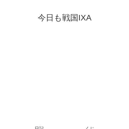
今日も戦国IXA
日記
くじ