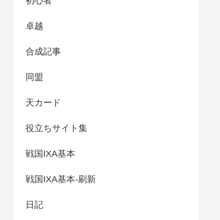
初心者
卓越
合成記事
同盟
天カード
役立ちサイト集
戦国IXA基本
戦国IXA基本-刷新
日記