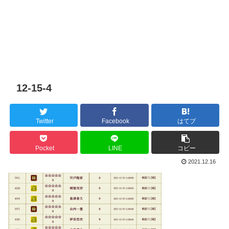
12-15-4
Twitter
Facebook
はてブ
Pocket
LINE
コピー
2021.12.16