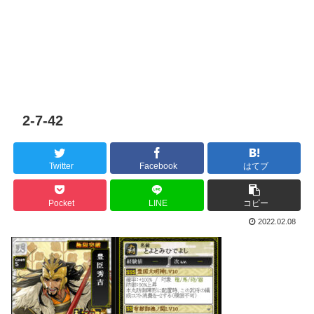
2-7-42
Twitter
Facebook
はてブ
Pocket
LINE
コピー
2022.02.08