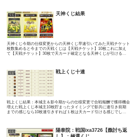
えカードプレゼント 時々のイベントであるヤツ...
天神くじ結果
くじ
天神くじ今期の仕様変更からの天神くじ早速引いてみた天戦チケット
枚数集めると今までの天戦くじは【天戦チケット】10枚これに加え
て【天戦チケット】30枚で天カード確定となる天神くじが引ける。
天神くじで天確定となるが、ちえカードや紫枠のレアカード...
戦上くじ十連
くじ
戦上くじ結果：本城主＆影今期からの仕様変更で合戦報酬で獲得機会
増えた戦上くじ本城主10枚貯まったタイミングで影共に連引き前期
までの感じなら10枚連引きすれば１枚は天カード引ける感じでした
が、結果は19枚引きでギリ1枚しかも使い勝手悪そうな長...
陽泰院：戦国ixa3726【嫐討ち返
くじ
し】：極選くじ