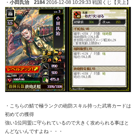
・
小田氏治 2184
2016-12-08 10:29:33 戦国くじ【天上】
・こちらの鯖で極ランクの砲防スキル持った武将カードは
初めての獲得
強い1位同盟に守られているので大きく攻められる事ほと
んどないんですよね・・・