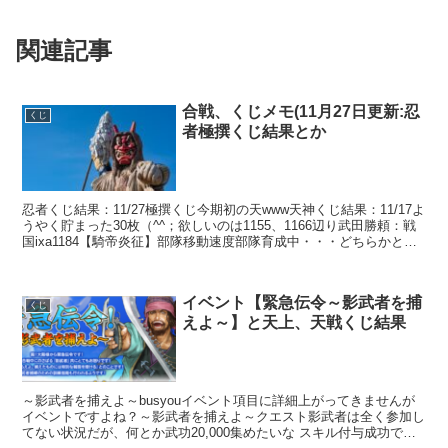
関連記事
合戦、くじメモ(11月27日更新:忍
くじ
者極撰くじ結果とか
忍者くじ結果：11/27極撰くじ今期初の天www天神くじ結果：11/17よ
うやく貯まった30枚（^^；欲しいのは1155、1166辺り武田勝頼：戦
国ixa1184【騎帝炎征】部隊移動速度部隊育成中・・・どちらかと言
えばハズレに近いか＞＜；そ...
イベント【緊急伝令～影武者を捕
くじ
えよ～】と天上、天戦くじ結果
～影武者を捕えよ～busyouイベント項目に詳細上がってきませんが
イベントですよね？～影武者を捕えよ～クエスト影武者は全く参加し
てない状況だが、何とか武功20,000集めたいな スキル付与成功でち