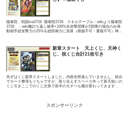
陽泰院：戦国ixa3726 陽泰院3726 スキルテーブル：wikiより陽泰院
3726 ：wiki嫐討ち返し確率+100%全攻撃部隊が2部隊の場合のみ発
動相手総攻撃力の25%を総防御力に加算（模倣不可・重複不可）神勅
賢母：S2確率25％ ...
新章スタート 天上くじ、天神く
くじ
じ、祝くじ合計21枚引き
先ずはくじ新章スタートしました。内政全然進んでいませんし、統合
でカード整理もぐちゃですが、取り合えずスペース作って新天狙いの
くじ引きここでのくじ次第で前半のモチベも幾分変わってきます
（^^；本城主、影城主天上くじ、天神くじ合わせて19枚、更...
スポンサーリンク