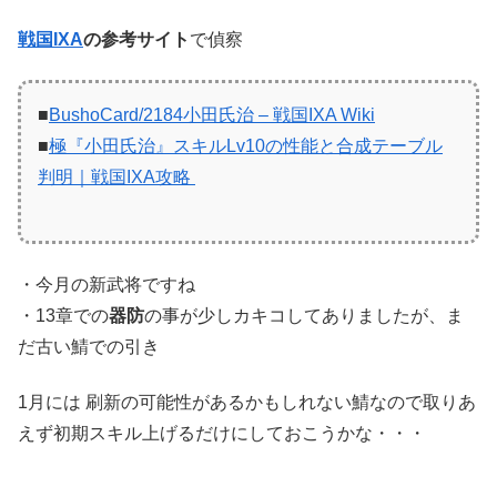
戦国IXA
の参考サイト
で偵察
■
BushoCard/2184小田氏治 – 戦国IXA Wiki
■
極『小田氏治』スキルLv10の性能と合成テーブル
判明｜戦国IXA攻略
・今月の新武将ですね
・13章での
器防
の事が少しカキコしてありましたが、ま
だ古い鯖での引き
1月には 刷新の可能性があるかもしれない鯖なので取りあ
えず初期スキル上げるだけにしておこうかな・・・