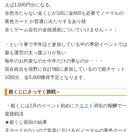
えば1,000円分になる。
全然当たらない金くじが1回に金600も必要でノーマルの
黄色カード が普通に出たりするあり様
全くゲーム会社の金銭感覚についていけません＞＜；
・という事で半年ほど参加している中の季節イベントでは
最も運営の太っ腹ぶりが良い
毎年のお約束なのか今年だけの事なのか・・・
現在統合を視野に合計5鯖に参加しているので姫チケット
10回分、金5,000獲得予定となります。
姫くじにさっそく挑戦～
・姫くじは2月のイベント初めにク
エス
ト消化の報酬で一
度挑戦済
★姫くじ前回の結果
天カードがないので気楽に引けるがノーマルの黄色カード