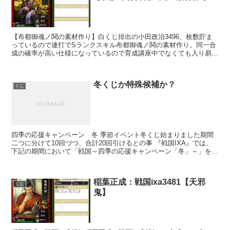
【布都御魂ノ鬨の素材作り】白くじ排出の小田政治3496、枚数貯ま
っているので連打でSランクスキル布都御魂ノ鬨の素材作り。同一合
成の確率が高い仕様になっているので育成講座中でなくても入り易
い。二枚セットとS1合わせ用にレベルを上げて素材作り
冬くじか特殊候補か？
くじ
四季の応援キャンペーン 冬 季節イベント冬くじ始まりました期間
二つに分けて10回づつ、合計20回引けるとの事 『戦国IXA』では、
下記の期間において「戦国～四季の応援キャンペーン「冬」～」を開
催させていただきます♪「戦国～四季の応援キャンペ...
稲葉正成：戦国ixa3481【天邪
くじ
鬼】