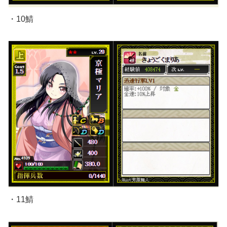
・10鯖
・11鯖