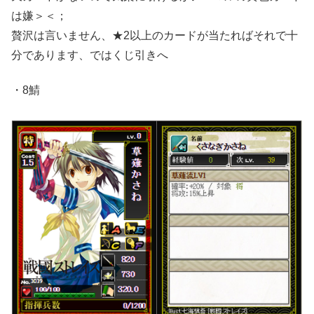
は嫌＞＜；
贅沢は言いません、★2以上のカードが当たればそれで十
分であります、ではくじ引きへ
・8鯖