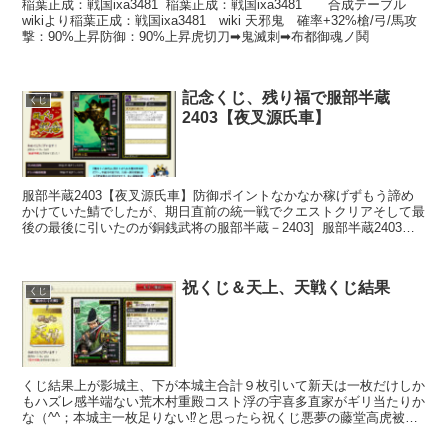
稲葉正成：戦国ixa3481 稲葉正成：戦国ixa3481 合成テーブル
wikiより稲葉正成：戦国ixa3481 wiki 天邪鬼 確率+32%槍/弓/馬攻
撃：90%上昇防御：90%上昇虎切刀➡鬼滅刺➡布都御魂ノ鬨
記念くじ、残り福で服部半蔵
くじ
2403【夜叉源氏車】
服部半蔵2403【夜叉源氏車】防御ポイントなかなか稼げずもう諦め
かけていた鯖でしたが、期日直前の統一戦でクエストクリアそして最
後の最後に引いたのが銅銭武将の服部半蔵－2403] 服部半蔵2403
合成スキルテーブル 夜叉源氏車+50%全防...
祝くじ＆天上、天戦くじ結果
くじ
くじ結果上が影城主、下が本城主合計９枚引いて新天は一枚だけしか
もハズレ感半端ない荒木村重殿コスト浮の宇喜多直家がギリ当たりか
な（^^；本城主一枚足りない⁉と思ったら祝くじ悪夢の藤堂高虎被り
でした（汗 即合成素材行き➡新天以外にも欲しい天カ...