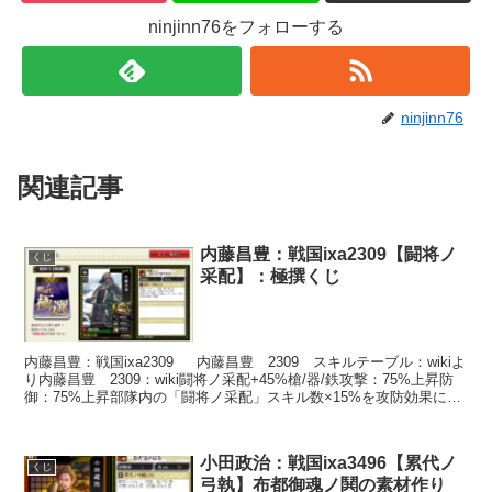
ninjinn76をフォローする
ninjinn76
関連記事
内藤昌豊：戦国ixa2309【闘将ノ
くじ
采配】：極撰くじ
内藤昌豊：戦国ixa2309 内藤昌豊 2309 スキルテーブル：wikiよ
り内藤昌豊 2309：wiki闘将ノ采配+45%槍/器/鉄攻撃：75%上昇防
御：75%上昇部隊内の「闘将ノ采配」スキル数×15%を攻防効果に加
算鬼滅刺：S1➡布...
小田政治：戦国ixa3496【累代ノ
くじ
弓執】布都御魂ノ鬨の素材作り