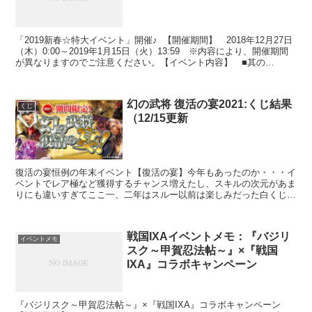
「2019新春☆特大イベント」開催♪ 【開催期間】 2018年12月27日
（木）0:00～2019年1月15日（火）13:59 ※内容により、開催期間
が異なりますのでご注意ください。【イベント内容】 ■其の
壱 ： 三が日限定クエストでお年...
幻の武将 復活の宴2021:くじ結果
くじ
（12/15更新
復活の宴恒例の年末イベント【復活の宴】今年もあったのか・・・イ
ベントでレア極など獲得するチャンス増えたし、スキルの次元があま
りにも違いすぎてここ一、二年はスルー以前は楽しみだった白くじ復
活祭もなし（^^；戦くじ覗いてみてもハズレ感満載377...
戦国IXAイベントメモ：『バジリ
イベントメモ
スク～甲賀忍法帖～』×『戦国
IXA』コラボキャンペーン
『バジリスク～甲賀忍法帖～』×『戦国IXA』コラボキャンペーン