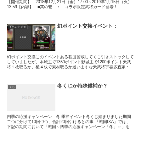
【開催期間】 2018年12月21日（金）17:00～2019年1月15日（火）
13:59【内容】 ■其の壱 ： コラボ限定武将カード登場！
『バジリスク～甲賀忍法帖～』×『戦...
幻ポイント交換イベント：
イベントメモ
幻ポイント交換このイベントある程度警戒してくじ引きストックして
していましたが、本城主で1350ポイント影城主で1200ポイント天武
将１枚取るか、極４枚で素材取るか迷いますな天武将宇喜多直家：戦
国ixa1187【魑魅魍魎ノ界】極武将寿桂尼：戦...
冬くじか特殊候補か？
くじ
四季の応援キャンペーン 冬 季節イベント冬くじ始まりました期間
二つに分けて10回づつ、合計20回引けるとの事 『戦国IXA』では、
下記の期間において「戦国～四季の応援キャンペーン「冬」～」を開
催させていただきます♪「戦国～四季の応援キャンペ...