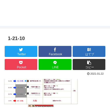
1-21-10
Twitter
Facebook
はてブ
Pocket
LINE
コピー
2021.01.22