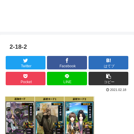
2-18-2
Twitter
Facebook
はてブ
Pocket
LINE
コピー
2021.02.18