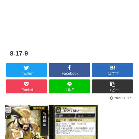
8-17-9
Twitter
Facebook
はてブ
Pocket
LINE
コピー
2021.08.17