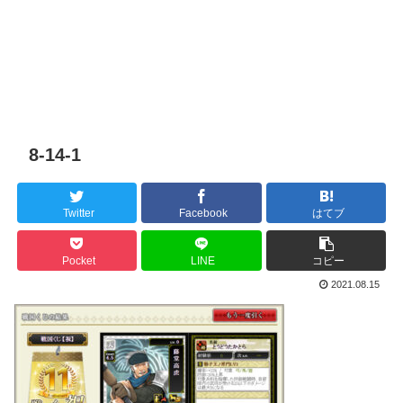
8-14-1
Twitter
Facebook
はてブ
Pocket
LINE
コピー
2021.08.15