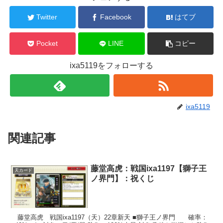
Twitter
Facebook
はてブ
Pocket
LINE
コピー
ixa5119をフォローする
ixa5119
関連記事
藤堂高虎：戦国ixa1197【獅子王
天カード
ノ界門】：祝くじ
藤堂高虎 戦国ixa1197（天）22章新天 ■獅子王ノ界門 確率：