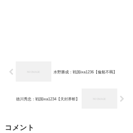
水野勝成：戦国ixa1236【倫魁不羈】
徳川秀忠：戦国ixa1234【天封界斬】
コメント