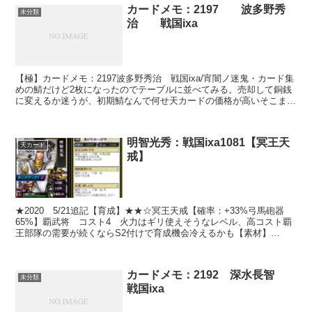
カードメモ：2197 波多野秀
未分類
治 戦国ixa
【極】カードメモ：2197波多野秀治 戦国ixa/宵闇ノ迷鬼・カード集
めの鯖だけど2枚になったのでテーブルに並べてみる。売却して銅銭
に変えるか迷うが、初期鯖なんで何せ天カードの価格が高いそこまで
モチベーションが持たない＞＜；スキルテーブル※...
明智光秀：戦国ixa1081【冥王天
天カード
戒】
★2020 5/21追記【育成】★★☆冥王天戒【確率：+33%弓馬砲器
65%】覇武将 コスト4 火力はギリ使えそうなレベル、高コスト覇
王部隊の需要が続くならS2付けで育成機会冷えるかも【素材】
★☆☆素材で狙うならS1天穿神滅からの覇王征軍ぐらいかな
カードメモ：2192 深水長智
未分類
戦国ixa