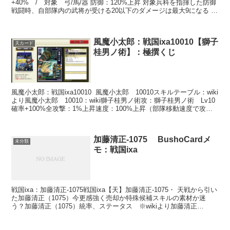
+40% / 対象 弓/馬/器 防御：120%上昇 対象兵科を指揮した防御
戦闘時、自部隊内の武将が受ける20以下のダメージは最大9になる ◆
合成テーブル A/獅子王ノ界門 C/三千世界神将 S1/茅纒之矟ノ
煌 S2/覇龍滅破陣
風魔小太郎：戦国ixa10010【獅子
天カード
桂男ノ術】：極撰くじ
風魔小太郎：戦国ixa10010 風魔小太郎 10010スキルテーブル：wiki
より風魔小太郎 10010：wiki獅子桂男ノ術攻：獅子桂男ノ術 Lv10
確率+100%全攻撃：1%上昇速度：100%上昇（部隊移動速度で攻撃
効果が変化する）...
加藤清正-1075 BushoCardメ
未分類
モ：戦国ixa
戦国ixa：加藤清正-1075戦国ixa【天】加藤清正-1075・ 天戦から引い
た加藤清正（1075）今更感強く売却か特殊候補スキルの素材か迷
う？加藤清正（1075）統率、ステータス ※wikiより加藤清正
（1075）スキルテーブル ※Wi...