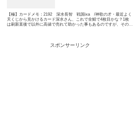
【極】カードメモ：2192 深水長智 戦国ixa /神歌の才・最近よく
天くじから見かけるカード深水さん、これで全鯖で4枚目かな？1枚
は刷新直後で以外に高値で売れて助かった事もあるのですが、その後
の価格の下落が激しい（^^；スキルテーブル※W...
スポンサーリンク