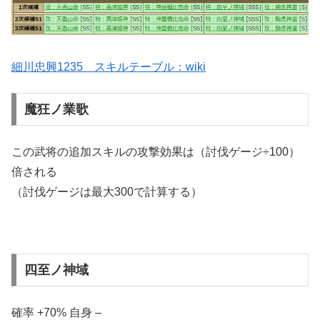
細川忠興1235 スキルテーブル：wiki
魔狂ノ業歌
この武将の追加スキルの攻撃効果は（討伐ゲージ÷100）
倍される
（討伐ゲージは最大300で計算する）
四至ノ神域
確率 +70% 自身 –