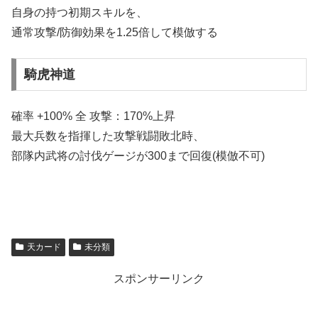
自身の持つ初期スキルを、
通常攻撃/防御効果を1.25倍して模倣する
騎虎神道
確率 +100% 全 攻撃：170%上昇
最大兵数を指揮した攻撃戦闘敗北時、
部隊内武将の討伐ゲージが300まで回復(模倣不可)
天カード
未分類
スポンサーリンク