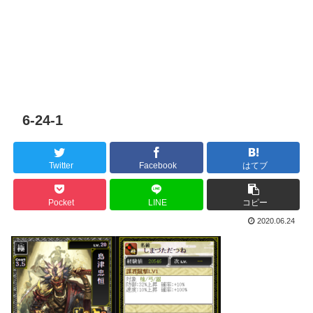
6-24-1
Twitter
Facebook
はてブ
Pocket
LINE
コピー
2020.06.24