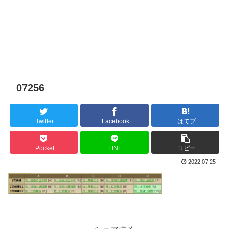
07256
Twitter
Facebook
はてブ
Pocket
LINE
コピー
2022.07.25