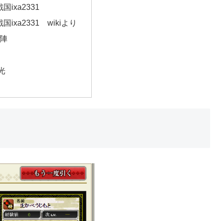
ixa2331
ixa2331 wikiより
破陣
光