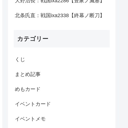
大野治長：戦国ixa2286【豊家ノ滅塞】
北条氏直：戦国ixa2338【終幕ノ断刀】
カテゴリー
くじ
まとめ記事
めもカード
イベントカード
イベントメモ