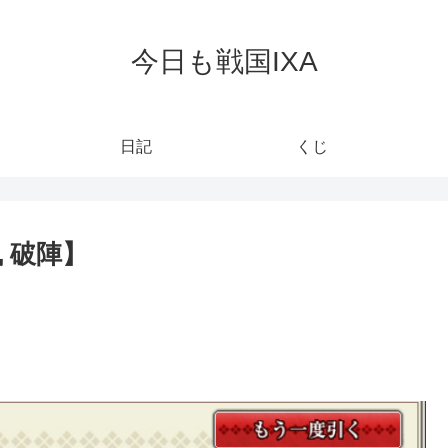
今日も戦国IXA
日記
くじ
風 破陣】