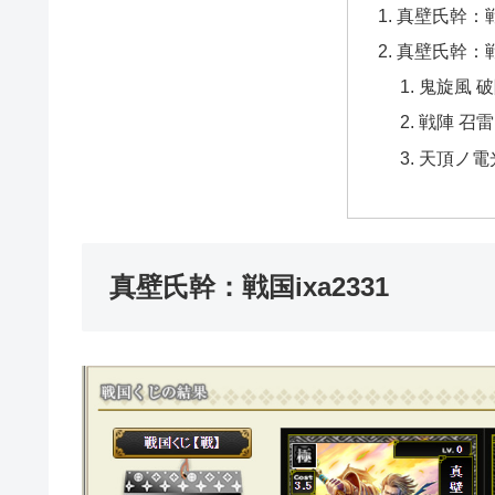
真壁氏幹：戦国
真壁氏幹：戦国
鬼旋風 
戦陣 召雷
天頂ノ電
真壁氏幹：戦国ixa2331