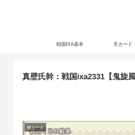
戦国IXA基本
天カード
真壁氏幹：戦国ixa2331【鬼旋
極カード