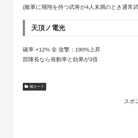
(敵軍に飛翔を持つ武将が4人未満のとき通常
天頂ノ電光
確率 +12% 全 攻撃：190%上昇
部隊長なら発動率と効果が3倍
極カード
スポ