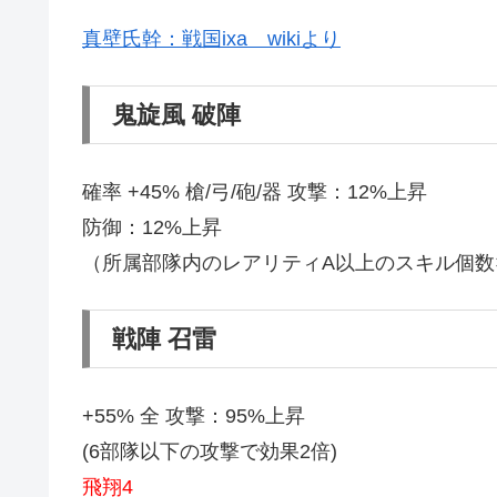
真壁氏幹：戦国ixa wikiより
鬼旋風 破陣
確率 +45% 槍/弓/砲/器 攻撃：12%上昇
防御：12%上昇
（所属部隊内のレアリティA以上のスキル個数×
戦陣 召雷
+55% 全 攻撃：95%上昇
(6部隊以下の攻撃で効果2倍)
飛翔4