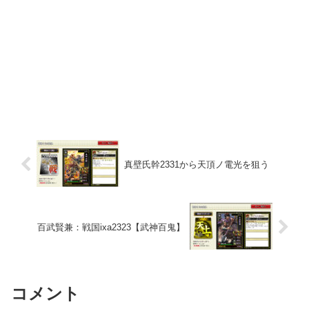
真壁氏幹2331から天頂ノ電光を狙う
百武賢兼：戦国ixa2323【武神百鬼】
コメント