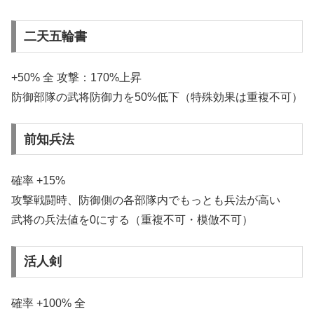
二天五輪書
+50% 全 攻撃：170%上昇
防御部隊の武将防御力を50%低下（特殊効果は重複不可）
前知兵法
確率 +15%
攻撃戦闘時、防御側の各部隊内でもっとも兵法が高い
武将の兵法値を0にする（重複不可・模倣不可）
活人剣
確率 +100% 全