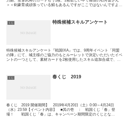
力鯖、攻撃武将のカードもう1枚、2枚欲しい中で痛恨の石舟斎さん
＞＜剣豪育成頑張っている鯖もあるんですがここではないんですよ
ね・・・まだ1期でカード枠100枚なのであれもこれもと...
特殊候補スキルアンケート
くじ
特殊候補スキルアンケート『戦国IXA』では、9周年イベント「同盟
の陣」にて、城主様のご協力のもとルーレットで決定いただいたイベ
ントの一つとして、素材カードを2枚使用したスキル追加合成で、素
材カード1か2のどちらかに【天】カードをセットした際...
春くじ 2019
くじ
春くじ 2019 開催期間】 2019年4月20日（土）0:00～4月24日
（水）23:59【イベント内容】 ■其の壱 ： 戦国くじ「春」登
場！ 戦国くじ「春」は、キャンペーン期間限定のくじとな
り、 1日1回限り、1回「金200」で引く...