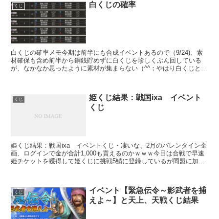
白くじの確率
くじ
白くじの確率メモ今期は前半にも合成イベントあるので（9/24)、素
材確保も含め前半から銅銭貯めずに白くじを珍しくぶん回している
が、なかなか思ったように素材が集まらない（^^；やはり白くじとは
言え皆が欲しがるカードは簡単には出ない➡白くじ：2...
姫くじ結果：戦国ixa イベント
くじ
くじ
姫くじ結果：戦国ixa イベントくじ・凄いな、2月のバレンタイン企
画、ログインで金が合計1,000も貰えるのかｗｗｗ今日は合戦で早速
姫チケットを獲得して姫くじに挑戦5鯖に登録しているが同盟に加入
していない鯖は合流攻撃できないので、結果合計で...
イベント【緊急伝令～影武者を捕
くじ
えよ～】と天上、天戦くじ結果