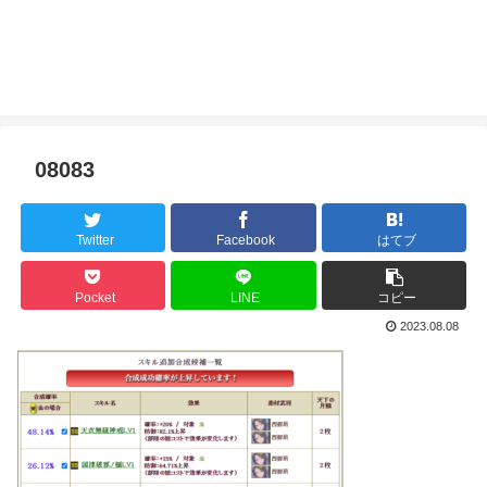
08083
Twitter
Facebook
はてブ
Pocket
LINE
コピー
2023.08.08