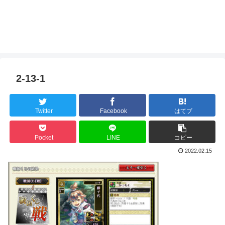
2-13-1
Twitter
Facebook
はてブ
Pocket
LINE
コピー
2022.02.15