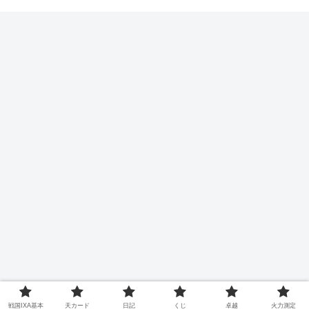
戦国IXA基本
天カード
日記
くじ
卓越
火力測定