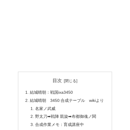
目次
結城晴朝：戦国ixa3450
結城晴朝 3450:合成テーブル wikiより
名家ノ武威
野太刀➡戦陣 凱旋➡布都御魂ノ鬨
合成作業メモ：育成講座中