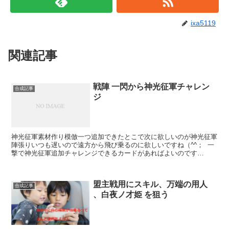
ixa5119
関連記事
戦陣 一閃から神光征軍チャレン
合成記事
ジ
神光征軍素材作り模倣一つ追加できたとこで次に欲しいのが神光征軍
陣張りいつも遅いので遠方から飛び乗るのに欲しいですね（^^； 一
撃で神光征軍追加チャレンジできるカードがあればよいのです
が・・・今回は素材作りの挑戦手持ちで神光征軍への挑戦チケ...
盟主戦用にスキル、万端の用人
合成記事
、白夜ノ才姫 を狙う