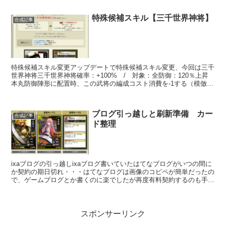
特殊候補スキル【三千世界神将】
合成記事
特殊候補スキル変更アップデートで特殊候補スキル変更、今回は三千
世界神将三千世界神将確率：+100% / 対象：全防御：120％上昇
本丸防御陣形に配置時、この武将の編成コスト消費を-1する（模倣不
可） SSランクとはいえ120％程度では全力で...
ブログ引っ越しと刷新準備 カー
合成記事
ド整理
ixaブログの引っ越しixaブログ書いていたはてなブログがいつの間に
か契約の期日切れ・・・はてなブログは画像のコピペが簡単だったの
で、ゲームブログとか書くのに楽でしたが再度有料契約するのも手間
だったので、既にサーバー契約しているワードプレス...
スポンサーリンク