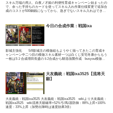
スキル万端の用人、白夜ノ才姫の利便性育成キャンペーン始まったの
で、余った手持ちのカードを使ってスキル入れ作業仕様変更で追加合
成のコストが500銅銭になってから、急ぎでないスキル入れはできる
だけキャンペーン中にする事にした。捨てスキル入れるだ...
今日の合成作業：戦国ixa
合成記事
影城主強化 5/8影城主の模倣組もようやく揃ってきたこの育成キ
ャンペーン中二つ目の模倣スキル素材一つは白くじ安宅冬康からもう
一枚はS２合成増田長盛のＳ2合成から騎迅強襲作成 busyou模倣入
れは1101の朝倉孝景模倣部隊入れ替えれば...
大友義統：戦国ixa3525【流将天
特カード
願】
大友義統：戦国ixa3525 大友義統：戦国ixa3525 wikiより大友義統：
戦国ixa3525 wiki流将天願確率+52%弓/馬/器防御：88%上昇+100%
速度：33%上昇（加勢出陣時は速度効果3倍）