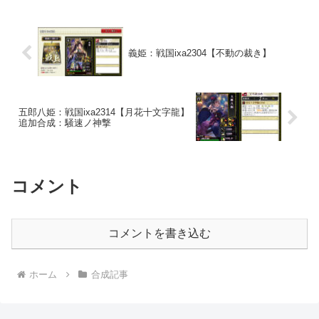
義姫：戦国ixa2304【不動の裁き】
五郎八姫：戦国ixa2314【月花十文字龍】
追加合成：騒速ノ神撃
コメント
コメントを書き込む
ホーム
合成記事