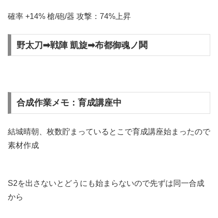
確率 +14% 槍/砲/器 攻撃：74%上昇
野太刀➡戦陣 凱旋➡布都御魂ノ鬨
合成作業メモ：育成講座中
結城晴朝、枚数貯まっているとこで育成講座始まったので
素材作成
S2を出さないとどうにも始まらないので先ずは同一合成
から