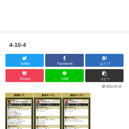
4-10-4
Twitter
Facebook
はてブ
Pocket
LINE
コピー
2022.04.10