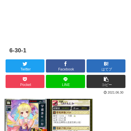
6-30-1
Twitter
Facebook
はてブ
Pocket
LINE
コピー
2021.06.30