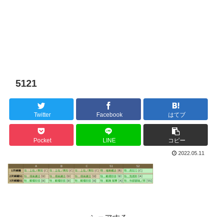
5121
Twitter
Facebook
はてブ
Pocket
LINE
コピー
2022.05.11