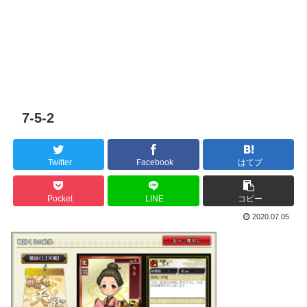
7-5-2
Twitter
Facebook
はてブ
Pocket
LINE
コピー
2020.07.05