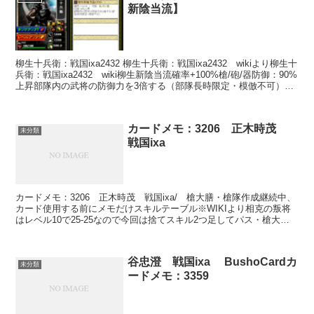
新陰当流】
柳生十兵衛：戦国ixa2432 柳生十兵衛：戦国ixa2432 wikiより柳生十
兵衛：戦国ixa2432 wiki柳生新陰当流確率+100%槍/砲/器防御：90%
上昇部隊内の武将の防御力を3倍する（部隊長時限定・模倣不可）眠
り猫眠り猫1+...
カードメモ：3206 正木時茂
未分類
戦国ixa
カードメモ：3206 正木時茂 戦国ixa/ 槍大膳・槍隊作成継続中、
カード使用する前にメモだけスキルテーブル※WIKIより相克の叛将
はレベル10で25-25なので今回は捨てスキル2つ足してパス・槍大
膳 ・不屈の名士・15-60と30-33...
谷忠澄 戦国ixa BushoCardカ
未分類
ードメモ：3359