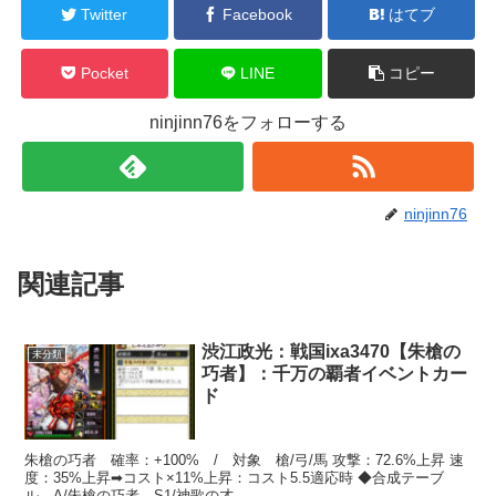
Twitter
Facebook
はてブ
Pocket
LINE
コピー
ninjinn76をフォローする
ninjinn76
関連記事
渋江政光：戦国ixa3470【朱槍の
未分類
巧者】：千万の覇者イベントカー
ド
朱槍の巧者 確率：+100% / 対象 槍/弓/馬 攻撃：72.6%上昇 速
度：35%上昇➡コスト×11%上昇：コスト5.5適応時 ◆合成テーブ
ル A/朱槍の巧者 S1/神歌の才