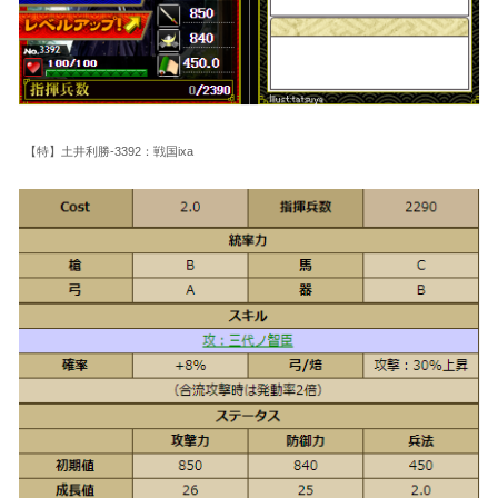
【特】土井利勝-3392：戦国ixa