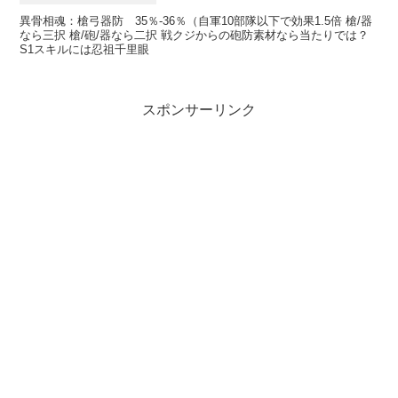
異骨相魂：槍弓器防 35％-36％（自軍10部隊以下で効果1.5倍 槍/器
なら三択 槍/砲/器なら二択 戦クジからの砲防素材なら当たりでは？
S1スキルには忍祖千里眼
スポンサーリンク