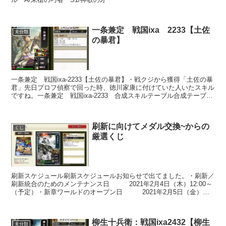
一条兼定 戦国ixa 2233【土佐
未分類
の暴君】
一条兼定 戦国ixa-2233【土佐の暴君】・戦クジから獲得「土佐の暴
君」先日プロフ偵察で回った時、徳川家康に付けていた人いたスキル
ですね。一条兼定 戦国ixa-2233 合成スキルテーブル合成テーブ
ル：WIKIより■二葉心■土佐の暴君WI...
刷新に向けてメダル交換~からの
くじ
厳選くじ
刷新スケジュール刷新スケジュールお知らせで出てました。・刷新／
刷新統合のためのメンテナンス日 2021年2月4日（木）12:00～
（予定）・新章ワールドのオープン日 2021年2月5日（金）
17:00（予定）なんかいつもより早い感じ...
柳生十兵衛：戦国ixa2432【柳生
未分類