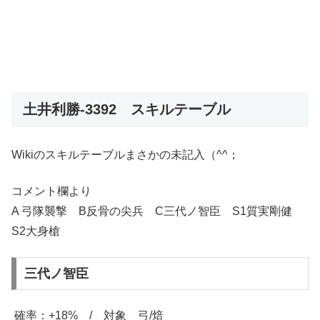
土井利勝-3392 スキルテーブル
Wikiのスキルテーブルまさかの未記入（^^；
コメント欄より
A 弓隊襲撃 B反骨の尖兵 C三代ノ智臣 S1質実剛健
S2大身槍
三代ノ智臣
確率：+18% / 対象 弓/焙