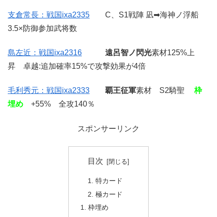
支倉常長：戦国ixa2335
C、S1戦陣 凪➡海神ノ浮船
3.5×防御参加武将数
島左近：戦国ixa2316
遠呂智ノ閃光
素材125%上
昇 卓越:追加確率15%で攻撃効果が4倍
毛利秀元：戦国ixa2333
覇王征軍
素材 S2騎聖
枠
埋め
+55% 全攻140％
スポンサーリンク
目次
特カード
極カード
枠埋め