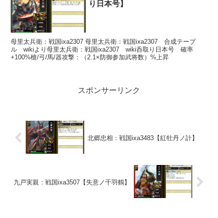
り日本号】
母里太兵衛：戦国ixa2307 母里太兵衛：戦国ixa2307 合成テーブ
ル wikiより母里太兵衛：戦国ixa2307 wiki呑取り日本号 確率
+100%槍/弓/馬/器攻撃：（2.1×防御参加武将数）%上昇
スポンサーリンク
北郷忠相：戦国ixa3483【紅牡丹ノ計】
九戸実親：戦国ixa3507【失意ノ千羽鶴】