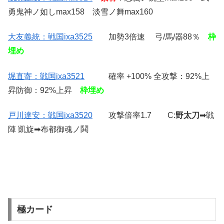
勇鬼神ノ如しmax158 淡雪ノ舞max160
大友義統：戦国ixa3525
加勢3倍速 弓/馬/器88％
枠
埋め
堀直寄：戦国ixa3521
確率 +100% 全攻撃：92%上
昇防御：92%上昇
枠埋め
戸川達安：戦国ixa3520
攻撃倍率1.7 C:
野太刀
➡戦
陣 凱旋➡布都御魂ノ鬨
極カード