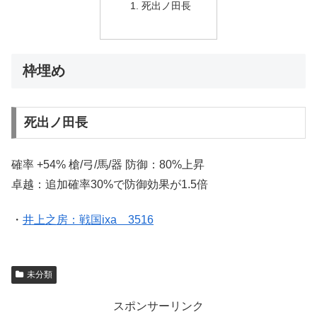
死出ノ田長
枠埋め
死出ノ田長
確率 +54% 槍/弓/馬/器 防御：80%上昇
卓越：追加確率30%で防御効果が1.5倍
・
井上之房：戦国ixa 3516
未分類
スポンサーリンク