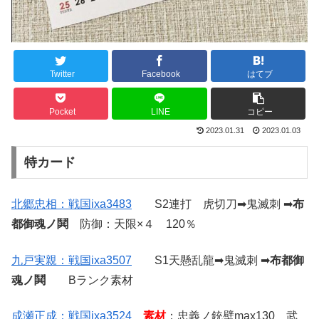
Twitter
Facebook
はてブ
Pocket
LINE
コピー
2023.01.31
2023.01.03
特カード
北郷忠相：戦国ixa3483
S2連打 虎切刀➡鬼滅刺 ➡
布
都御魂ノ鬨
防御：天限×４ 120％
九戸実親：戦国ixa3507
S1天懸乱龍➡鬼滅刺 ➡
布都御
魂ノ鬨
Bランク素材
成瀬正成：戦国ixa3524
素材
：忠義ノ銃壁max130 武