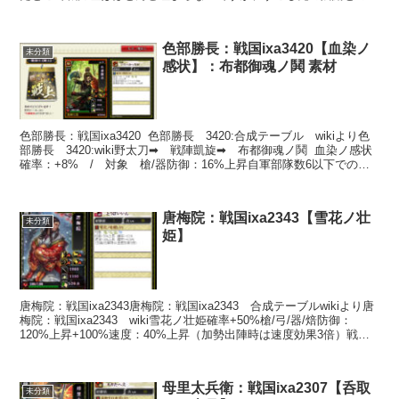
合を見据えて育成頑張り中合戦は兵を詰めて放置するだけ...
色部勝長：戦国ixa3420【血染ノ
未分類
感状】：布都御魂ノ鬨 素材
色部勝長：戦国ixa3420 色部勝長 3420:合成テーブル wikiより色
部勝長 3420:wiki野太刀➡ 戦陣凱旋➡ 布都御魂ノ鬨 血染ノ感状
確率：+8% / 対象 槍/器防御：16%上昇自軍部隊数6以下でのみ
発動敵軍部隊数×0...
唐梅院：戦国ixa2343【雪花ノ壮
未分類
姫】
唐梅院：戦国ixa2343唐梅院：戦国ixa2343 合成テーブルwikiより唐
梅院：戦国ixa2343 wiki雪花ノ壮姫確率+50%槍/弓/器/焙防御：
120%上昇+100%速度：40%上昇（加勢出陣時は速度効果3倍）戦慄
ノ遁走曲確率+...
母里太兵衛：戦国ixa2307【呑取
未分類