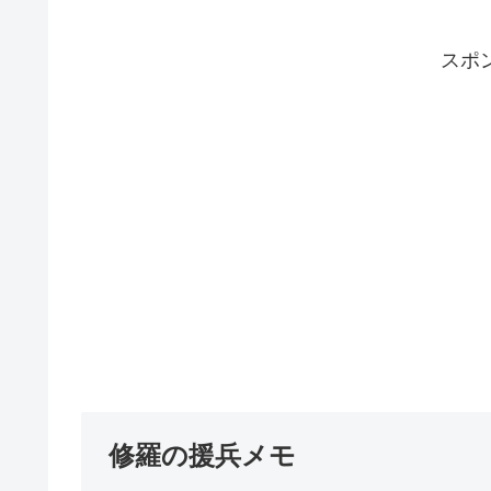
スポ
修羅の援兵メモ