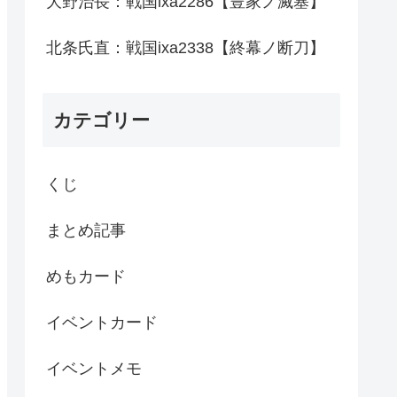
大野治長：戦国ixa2286【豊家ノ滅塞】
北条氏直：戦国ixa2338【終幕ノ断刀】
カテゴリー
くじ
まとめ記事
めもカード
イベントカード
イベントメモ