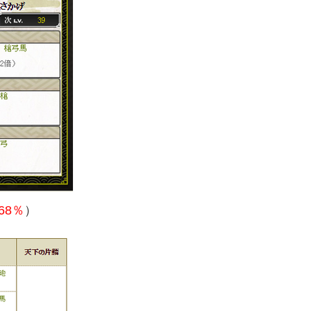
68％
）