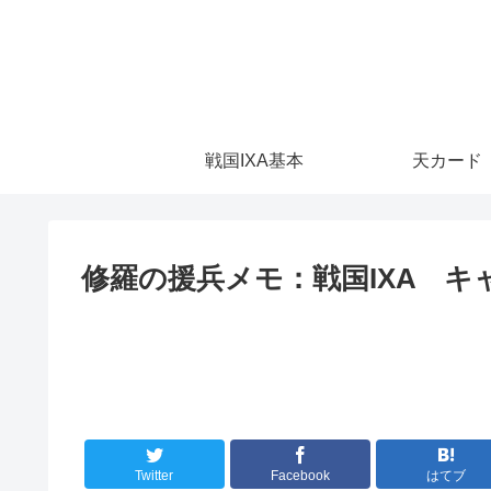
戦国IXA基本
天カード
修羅の援兵メモ：戦国IXA キ
Twitter
Facebook
はてブ